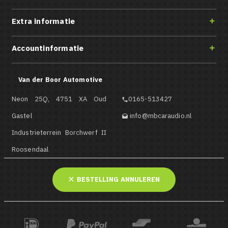
Extra informatie

Accountinformatie

Van der Boor Automotive
Neon 25Q, 4751 XA Oud
0165-513427

Gastel
info@mbcaraudio.nl

Industrieterrein Borchwerf II
Roosendaal
BESTELLING ANNULEREN