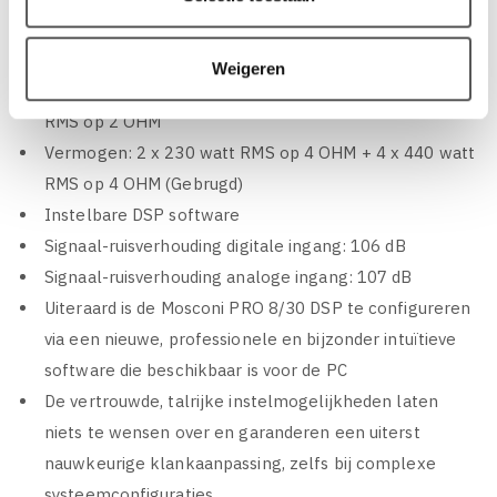
Vermogen: 4 x 90 watt RMS op 4 OHM + 4 x 170 watt
RMS op 4 OHM
Weigeren
Vermogen: 4 x 115 watt RMS op 2 OHM + 4 x 220 watt
RMS op 2 OHM
Vermogen: 2 x 230 watt RMS op 4 OHM + 4 x 440 watt
RMS op 4 OHM (Gebrugd)
Instelbare DSP software
Signaal-ruisverhouding digitale ingang: 106 dB
Signaal-ruisverhouding analoge ingang: 107 dB
Uiteraard is de Mosconi PRO 8/30 DSP te configureren
via een nieuwe, professionele en bijzonder intuïtieve
software die beschikbaar is voor de PC
De vertrouwde, talrijke instelmogelijkheden laten
niets te wensen over en garanderen een uiterst
nauwkeurige klankaanpassing, zelfs bij complexe
systeemconfiguraties