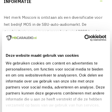
INFORMATIE

Het merk Mosconi is ontstaan als een diversificatie voor
het bedrijf MOS in de SBU-auto-audiomarkt. De
geschiedenis ervan is nog maar kort: eind 2008 bracht
Ivan Mosconi, gedreven door liefde voor elektronica en
geluid, een team van ontwerpers en ingenieurs samen
met tientallen jaren ervaring in de professionele
Deze website maakt gebruik van cookies
audiosector en na een paar maanden, in de zomer van
We gebruiken cookies om content en advertenties te
2009, is de eerste lijn versterkers van het merk Mosconi al
personaliseren, om functies voor social media te bieden
op de markt: de AS-serie. Sinds 2006 is MOS bezig met de
en om ons websiteverkeer te analyseren. Ook delen we
productie, assemblage, engineering en industrialisatie van
informatie over uw gebruik van onze site met onze
producten en elektronische apparaten. MOS heeft een
partners voor social media, adverteren en analyse. Deze
partners kunnen deze gegevens combineren met andere
heel eenvoudige filosofie: al haar talent en ervaring
informatie die u aan ze heeft verstrekt of die ze hebben
inzetten om producten en diensten te leveren die het
verzameld op basis van uw gebruik van hun services.
dagelijks leven kunnen verbeteren, door middel van een