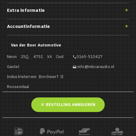
Extra informatie

Accountinformatie

Van der Boor Automotive
Neon 25Q, 4751 XA Oud
0165-513427

Gastel
info@mbcaraudio.nl

Industrieterrein Borchwerf II
Roosendaal
BESTELLING ANNULEREN