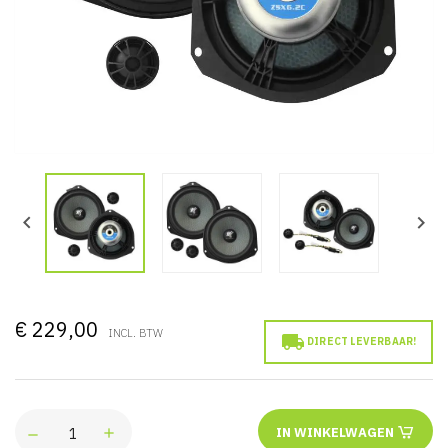


€ 229,00
INCL. BTW

DIRECT LEVERBAAR!
IN WINKELWAGEN