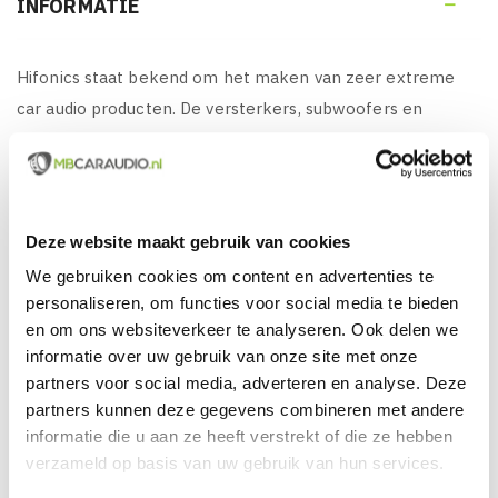
INFORMATIE

Hifonics staat bekend om het maken van zeer extreme
car audio producten. De versterkers, subwoofers en
luidsprekers hebben een ongeëvenaard vermogen en zijn
geschikt voor elke caraudio liefhebber en zelfs te
gebruiken voor SPL competities. Wilt u hoge prestaties en
eerste klas geluidskwaliteit, dan is Hifonics de ideale
Deze website maakt gebruik van cookies
keuze.
We gebruiken cookies om content en advertenties te
personaliseren, om functies voor social media te bieden
en om ons websiteverkeer te analyseren. Ook delen we
KENMERKEN VAN HIFONICS ZSX 6.2C:
informatie over uw gebruik van onze site met onze
partners voor social media, adverteren en analyse. Deze
Hifonics ZSX 6.2C, Krachtige 16,5 CM 2-weg
partners kunnen deze gegevens combineren met andere
Autospecifieke Componenten set uit de Zeus Serie,
informatie die u aan ze heeft verstrekt of die ze hebben
Speciaal ontwikkeld voor onderstaande automerken
verzameld op basis van uw gebruik van hun services.
en modellen (zie specificaties hieronder)