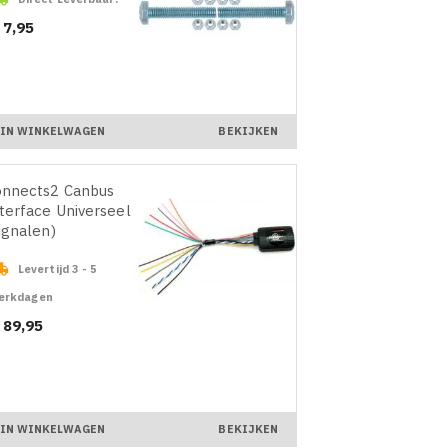
ijs
 7,95
IN WINKELWAGEN
BEKIJKEN
nnects2 Canbus
terface Universeel
ignalen)

Levertijd 3 - 5
erkdagen
ijs
 89,95
IN WINKELWAGEN
BEKIJKEN