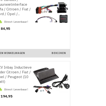
uurwielinterface
fa / Citroen / Fiat /
rd / Opel /...

Direct Leverbaar!
ijs
 84,95
IN WINKELWAGEN
BEKIJKEN
V Inbay Inductieve
der Citroen / Fiat /
el / Peugeot (10
tt)

Direct Leverbaar!
ijs
 194,95