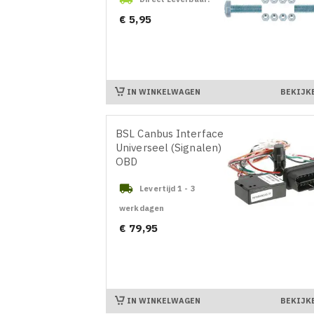
Prijs
€ 5,95
IN WINKELWAGEN
BEKIJK
BSL Canbus Interface
Universeel (Signalen)
OBD

Levertijd 1 - 3
werkdagen
Prijs
€ 79,95
IN WINKELWAGEN
BEKIJK