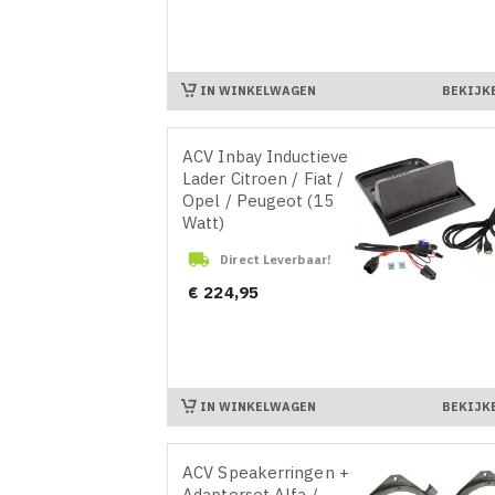
IN WINKELWAGEN
BEKIJK
ACV Inbay Inductieve
Lader Citroen / Fiat /
Opel / Peugeot (15
Watt)

Direct Leverbaar!
Prijs
€ 224,95
IN WINKELWAGEN
BEKIJK
ACV Speakerringen +
Adapterset Alfa /