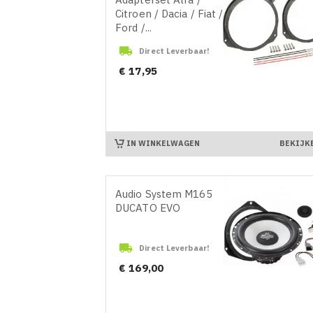
Citroen / Dacia / Fiat /
Ford /...

Direct Leverbaar!
Prijs
€ 17,95
IN WINKELWAGEN
BEKIJK
Audio System M165
DUCATO EVO

Direct Leverbaar!
Prijs
€ 169,00