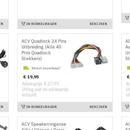
IN WINKELWAGEN
EN
BEKIJKEN
ACV Quadlock 24 Pins
AC
Uitbreiding (Alle 40
Aa
Pins Quadlock
Un
Stekkers)
St

Direct Leverbaar!
Prijs
Pr
€ 19,95
€
Adviesprijs: € 27,95
Ad
Uitleg wat de adviesprijs
Ui
inhoudt
in
IN WINKELWAGEN
EN
BEKIJKEN
ACV Speakerringenset
Al
Alfa / Citroen / Dacia /
F