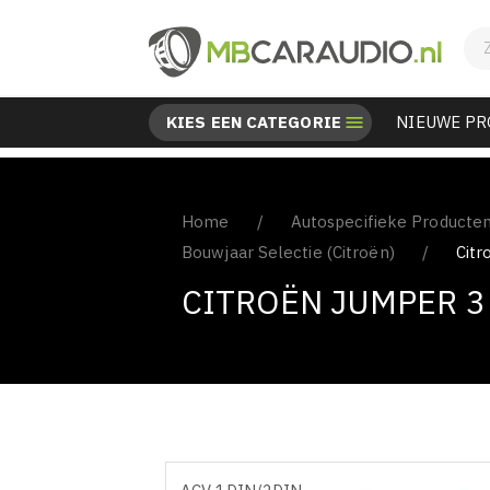
KIES EEN CATEGORIE

NIEUWE P
Home
Autospecifieke Producte
Bouwjaar Selectie (Citroën)
Citr
CITROËN JUMPER 3 