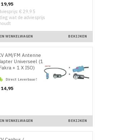
ijs
 19,95
viesprijs: € 29,95
tleg wat de adviesprijs
houdt
IN WINKELWAGEN
BEKIJKEN
CV AM/FM Antenne
apter Universeel (1
Fakra + 1 X ISO)

Direct Leverbaar!
ijs
 14,95
IN WINKELWAGEN
BEKIJKEN
V Canbus /