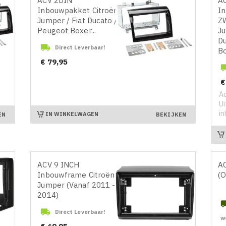
ACV 2DIN
A
Inbouwpakket Citroën
I
Jumper / Fiat Ducato /
Z
Peugeot Boxer...
Ju
D

Direct Leverbaar!
Bo
Prijs
€ 79,95
Pr
€
Ad
Ui
in
IN WINKELWAGEN
EN
BEKIJKEN
ACV 9 INCH
A
Inbouwframe Citroën
(O
Jumper (Vanaf 2011 -
2014)

Direct Leverbaar!
w
Prijs