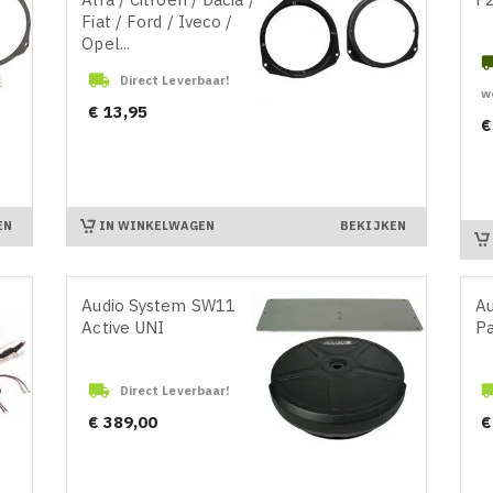
Fiat / Ford / Iveco /
Opel...

Direct Leverbaar!
w
Prijs
€ 13,95
Pr
€
IN WINKELWAGEN
EN
BEKIJKEN
Audio System SW11
A
Active UNI
Pa

Direct Leverbaar!
Prijs
Pr
€ 389,00
€