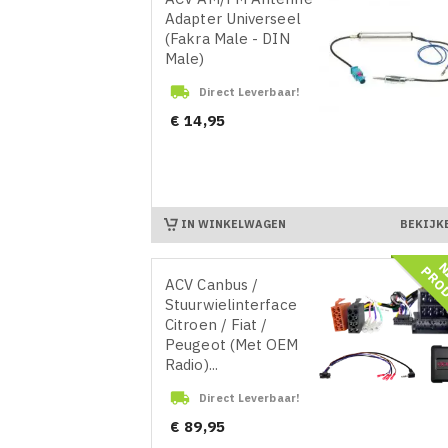
Adapter Universeel
(Fakra Male - DIN
Male)

Direct Leverbaar!
Prijs
€ 14,95
IN WINKELWAGEN
BEKIJK
ACV Canbus /
Stuurwielinterface
Citroen / Fiat /
Peugeot (Met OEM
Radio)...

Direct Leverbaar!
Prijs
€ 89,95