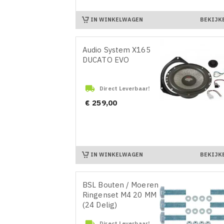
IN WINKELWAGEN
BEKIJK
Audio System X165
DUCATO EVO

Direct Leverbaar!
Prijs
€ 259,00
IN WINKELWAGEN
BEKIJK
BSL Bouten / Moeren /
Ringenset M4 20 MM
(24 Delig)

Direct Leverbaar!