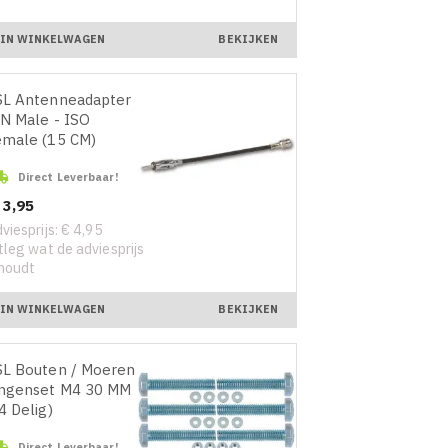
IN WINKELWAGEN
BEKIJKEN
SL Antenneadapter
N Male - ISO
male (15 CM)

Direct Leverbaar!
ijs
 3,95
viesprijs: € 4,95
tleg wat de adviesprijs
houdt
IN WINKELWAGEN
BEKIJKEN
L Bouten / Moeren /
ingenset M4 30 MM
4 Delig)

Direct Leverbaar!