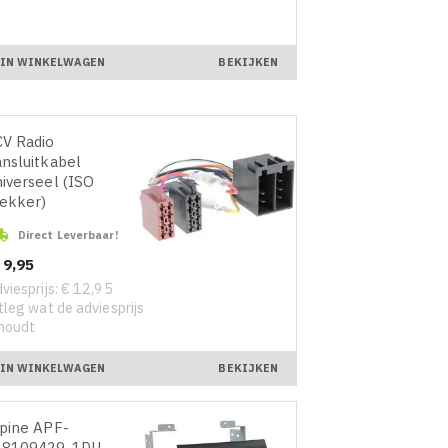
IN WINKELWAGEN
BEKIJKEN
V Radio
nsluitkabel
iverseel (ISO
ekker)

Direct Leverbaar!
ijs
 9,95
viesprijs: € 12,95
tleg wat de adviesprijs
houdt
IN WINKELWAGEN
BEKIJKEN
pine APF-
28109429-1DU