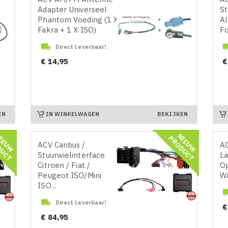
Adapter Universeel
St
Phantom Voeding (1 X
Al
Fakra + 1 X ISO)
Fo

Direct Leverbaar!
Prijs
Pr
€ 14,95
€
IN WINKELWAGEN
EN
BEKIJKEN
N
I
E
U
W
R
O
D
U
C
N
I
E
U
W
R
O
D
U
C
P
T
P
T
ACV Canbus /
AC
Stuurwielinterface
La
Citroen / Fiat /
Op
Peugeot ISO/Mini
Wa
ISO...

Direct Leverbaar!
Pr
€
Prijs
€ 84,95