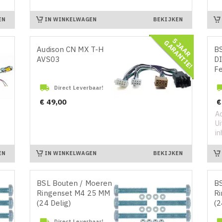
IN WINKELWAGEN
EN
BEKIJKEN
5
J
A
A
R
A
R
A
N
T
I
E
N
I
E
U
W
R
O
D
U
C
P
T
G
!
Audison CN MX T-H
B
AVS03
DI
Fe

Direct Leverbaar!
Prijs
Pr
€ 49,00
€
Ad
Ui
in
IN WINKELWAGEN
EN
BEKIJKEN
BSL Bouten / Moeren /
BS
Ringenset M4 25 MM
R
(24 Delig)
(2

Direct Leverbaar!