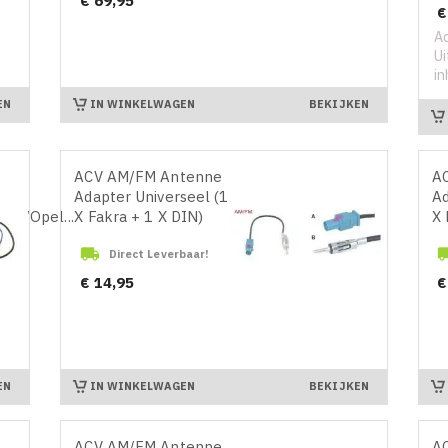
€ 69,95
Pr
€
Ad
Ui
in
IN WINKELWAGEN
EN
BEKIJKEN
ACV AM/FM Antenne
A
Adapter Universeel (1
Ad
rd/Opel...
X Fakra + 1 X DIN)
X 

Direct Leverbaar!
Prijs
Pr
€ 14,95
€
IN WINKELWAGEN
EN
BEKIJKEN
ACV AM/FM Antenne
AC