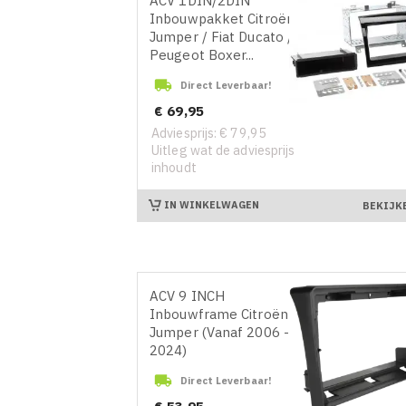
ACV 1DIN/2DIN
Inbouwpakket Citroën
Jumper / Fiat Ducato /
Peugeot Boxer...

Direct Leverbaar!
Prijs
€ 69,95
Adviesprijs: € 79,95
Uitleg wat de adviesprijs
inhoudt
IN WINKELWAGEN
BEKIJK
ACV 9 INCH
Inbouwframe Citroën
Jumper (Vanaf 2006 -
2024)

Direct Leverbaar!
Prijs