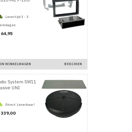

Levertijd 1 - 3
erkdagen
ijs
 64,95
IN WINKELWAGEN
BEKIJKEN
udio System SW11
ssive UNI

Direct Leverbaar!
ijs
 339,00