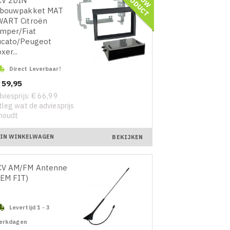
P
T
CV 2DIN
nbouwpakket MAT
WART Citroën
mper/Fiat
ucato/Peugeot
xer...

Direct Leverbaar!
ijs
 59,95
viesprijs: € 66,99
tleg wat de adviesprijs
houdt
IN WINKELWAGEN
BEKIJKEN
CV AM/FM Antenne
EM FIT)

Levertijd 1 - 3
erkdagen