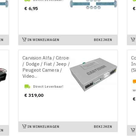
Prijs
Pr
€ 6,95
€
IN WINKELWAGEN
EN
BEKIJKEN
Carvision Alfa / Citroen
Co
/ Dodge / Fiat / Jeep /
In
Peugeot Camera /
(S
Video...

Direct Leverbaar!
w
Prijs
€ 319,00
Pr
€
IN WINKELWAGEN
BEKIJKEN
EN