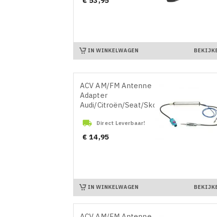
€ 53,95
IN WINKELWAGEN
BEKIJK
ACV AM/FM Antenne
Adapter
Audi/Citroën/Seat/Skoda/Volkswagen/Fo

Direct Leverbaar!
Prijs
€ 14,95
IN WINKELWAGEN
BEKIJK
ACV AM/FM Antenne