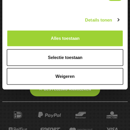
Accountinformatie

Details tonen
Van der Boor Automotive
Alles toestaan
Neon 25Q, 4751 XA Oud
0165-513427

Gastel
info@mbcaraudio.nl

Selectie toestaan
Industrieterrein Borchwerf II
Roosendaal
Weigeren
BESTELLING ANNULEREN