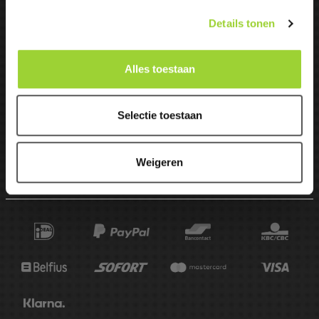
Details tonen
Van der Boor Automotive
Neon 25Q, 4751 XA Oud
0165-513427

Alles toestaan
Gastel
info@mbcaraudio.nl

Industrieterrein Borchwerf II
Selectie toestaan
Roosendaal
Weigeren
BESTELLING ANNULEREN