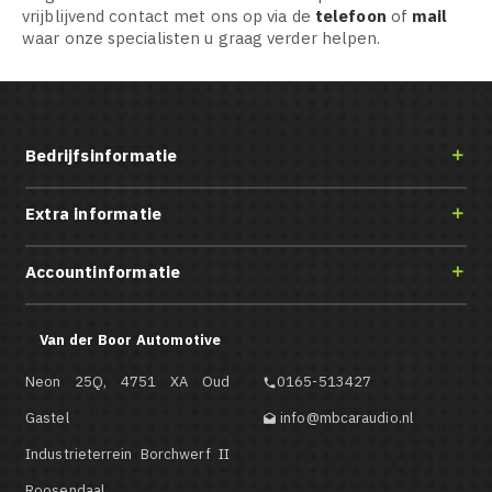
vrijblijvend contact met ons op via de
telefoon
of
mail
waar onze specialisten u graag verder helpen.
Bedrijfsinformatie

Extra informatie

Accountinformatie

Van der Boor Automotive
Neon 25Q, 4751 XA Oud
0165-513427

Gastel
info@mbcaraudio.nl

Industrieterrein Borchwerf II
Roosendaal