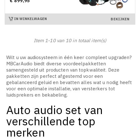
€ 899,95
Prijs
IN WINKELWAGEN
BEKIJKEN
Item 1-10 van 10 in totaal item(s)
Wilt u uw audiosysteem in één keer compleet upgraden?
MBCarAudio biedt diverse voordeelpakketten
samengesteld uit producten van topkwaliteit. Deze
pakketten zijn perfect afgestemd voor een
gebalanceerd geluid en bevatten alles wat u nodig heeft
voor een optimale installatie, van versterkers tot
luidsprekers en bekabeling.
Auto audio set van
verschillende top
merken