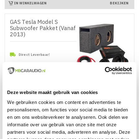
IN WINKELWAGEN
BEKIJKEN
GAS Tesla Model S
Subwoofer Pakket (Vanaf
2013)

Direct Leverbaar!
€ 1.279,95
Prijs
IN WINKELWAGEN
BEKIJKEN
Deze website maakt gebruik van cookies
We gebruiken cookies om content en advertenties te
GAS Volkswagen ID
BUZZ Subwoofer Pakket
personaliseren, om functies voor social media te bieden
(2-Zits)
en om ons websiteverkeer te analyseren. Ook delen we
informatie over uw gebruik van onze site met onze
partners voor social media, adverteren en analyse. Deze

Direct Leverbaar!