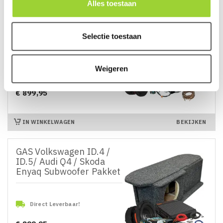
Alles toestaan
GAS Volkswagen ID.4 /
ID.5 Subwoofer Pakket
Selectie toestaan
(Vanaf 2022)
Weigeren

Direct Leverbaar!
€ 899,95
Prijs
IN WINKELWAGEN
BEKIJKEN
GAS Volkswagen ID.4 /
ID.5/ Audi Q4 / Skoda
Enyaq Subwoofer Pakket

Direct Leverbaar!