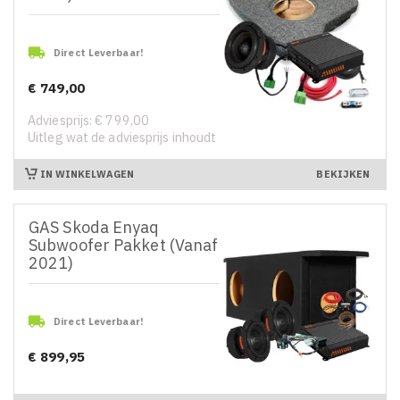

Direct Leverbaar!
€ 749,00
Prijs
Adviesprijs: € 799,00
Uitleg wat de adviesprijs inhoudt
IN WINKELWAGEN
BEKIJKEN
GAS Skoda Enyaq
Subwoofer Pakket (Vanaf
2021)

Direct Leverbaar!
€ 899,95
Prijs