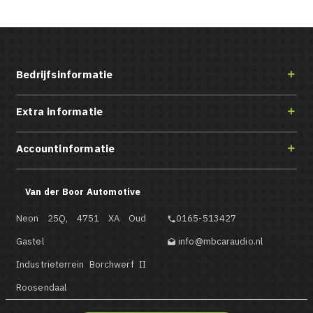
Bedrijfsinformatie

Extra informatie

Accountinformatie

Van der Boor Automotive
Neon 25Q, 4751 XA Oud
0165-513427

Gastel
info@mbcaraudio.nl

Industrieterrein Borchwerf II
Roosendaal