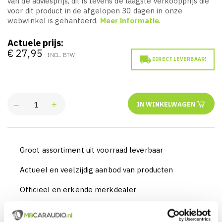
van de adviesprijs, dit is tevens de laagste verkoopprijs die
voor dit product in de afgelopen 30 dagen in onze
webwinkel is gehanteerd.
Meer informatie
.
Actuele prijs:
€ 27,95
INCL. BTW

DIRECT LEVERBAAR!
IN WINKELWAGEN
Groot assortiment uit voorraad leverbaar
Actueel en veelzijdig aanbod van producten
Officieel en erkende merkdealer
Gratis verzending vanaf € 99,00 euro (NL)