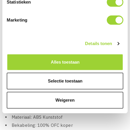
Statistieken
aan besteed, zeer degelijke producten, snelle
montagetijden en pasklare oplossing!
Marketing
KENMERKEN VAN MATCH PP-AC 28:
Details tonen
Match PP-AC 28
Plug and Play koppeladapter voor het aansluiten van
een Match versterker
Alles toestaan
Geschikt voor alle standaard ISO kabels van Match
met Multiconnector
Selectie toestaan
Montage kan hierdoor snel een zonder beschadiging
aan de originele kabels gerealiseerd worden
Weigeren
Geproduceerd in Duitsland
100% OEM Pasvorm
Materiaal: ABS Kunststof
Bekabeling: 100% OFC koper