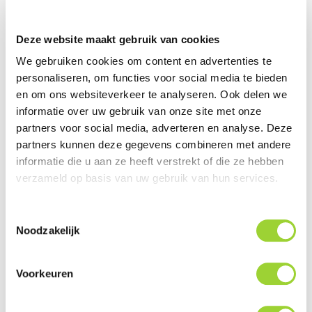
Servicegericht met kwaliteit boven kwantiteit
Internationaal verzonden met DHL en PostNL
Deze website maakt gebruik van cookies
We gebruiken cookies om content en advertenties te
Deskundig advies, telefonisch en per e-mail
personaliseren, om functies voor social media te bieden
Professionele montage mogelijk
en om ons websiteverkeer te analyseren. Ook delen we
informatie over uw gebruik van onze site met onze
Gemiddelde klantbeoordeling van 9,5 / 10
partners voor social media, adverteren en analyse. Deze
partners kunnen deze gegevens combineren met andere
INFORMATIE

informatie die u aan ze heeft verstrekt of die ze hebben
verzameld op basis van uw gebruik van hun services.
De producten van Match staan bekend om zijn bijzonder
Toestemmingsselectie
degelijke kwaliteit en de eenvoudige aansluitoplossingen
Noodzakelijk
die op de producten aanwezig zijn, die hierbij worden
geleverd of optioneel verkrijgbaar zijn. Alle Match
Voorkeuren
producten worden ontwikkeld en geproduceerd in
Duitsland door Audiotec Fisher die hier bijzonder veel tijd